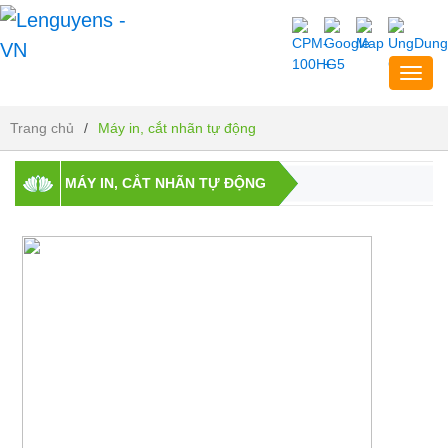
Toggl
navig
Máy in, cắt nhãn tự động
Trang chủ
/
Máy in, cắt nhãn tự động
MÁY IN, CẮT NHÃN TỰ ĐỘNG