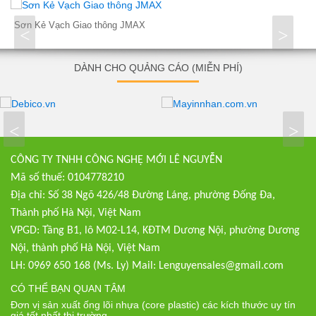
Sơn Kẻ Vạch Giao thông JMAX
<
>
DÀNH CHO QUẢNG CÁO (MIỄN PHÍ)
<
>
CÔNG TY TNHH CÔNG NGHỆ MỚI LÊ NGUYỄN
Mã số thuế: 0104778210
Địa chỉ: Số 38 Ngõ 426/48 Đường Láng, phường Đống Đa,
Thành phố Hà Nội, Việt Nam
VPGD: Tầng B1, lô M02-L14, KĐTM Dương Nội, phường Dương
Nội, thành phố Hà Nội, Việt Nam
LH: 0969 650 168 (Ms. Ly) Mail: Lenguyensales@gmail.com
CÓ THỂ BẠN QUAN TÂM
Đơn vị sản xuất ống lõi nhựa (core plastic) các kích thước uy tín
giá tốt nhất thị trường.