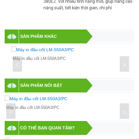
380EZ. Với nhiều tình năng mới, giúp nâng cao
năng suất, tiết kiện thời gian, chi phí.
SẢN PHẨM KHÁC
Máy in đầu cốt LM-550A3/PC
<
>
SẢN PHẨM NỔI BẬT
Máy in đầu cốt LM-550A3/PC
<
>
CÓ THỂ BẠN QUAN TÂM?