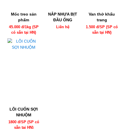
Móc treo sản
NẮP NHỰA BỊT
Van thở khẩu
phẩm
ĐẦU ỐNG
trang
45.000 đ/1kg (SP
Liên hệ
1.500 đ/SP (SP có
có sẵn tại HN)
sẵn tại HN)
LÕI CUỐN SỢI
NHUỘM
1800 đ/SP (SP có
sẵn tại HN)