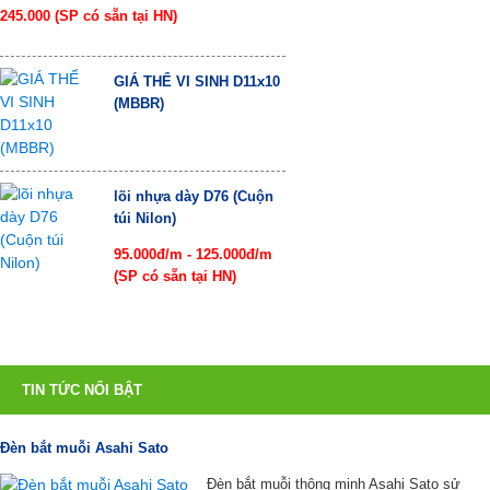
245.000 (SP có sẵn tại HN)
GIÁ THỂ VI SINH D11x10
(MBBR)
lõi nhựa dày D76 (Cuộn
túi Nilon)
95.000đ/m - 125.000đ/m
(SP có sẵn tại HN)
TIN TỨC NỔI BẬT
Đèn bắt muỗi Asahi Sato
Đèn bắt muỗi thông minh Asahi Sato sử