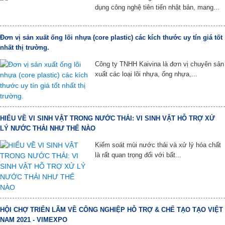
dụng công nghệ tiên tiến nhật bản, mang...
Đơn vị sản xuất ống lõi nhựa (core plastic) các kích thước uy tín giá tốt
nhất thị trường.
Công ty TNHH Kaivina là đơn vị chuyên sản
xuất các loại lõi nhựa, ống nhựa,...
HIỂU VỀ VI SINH VẬT TRONG NƯỚC THẢI: VI SINH VẬT HỖ TRỢ XỬ
LÝ NƯỚC THẢI NHƯ THẾ NÀO
Kiểm soát mùi nước thải và xử lý hóa chất
là rất quan trọng đối với bất...
HỘI CHỢ TRIỂN LÃM VỀ CÔNG NGHIỆP HỖ TRỢ & CHẾ TẠO TẠO VIỆT
NAM 2021 - VIMEXPO