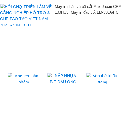
Máy in nhãn và bế cắt Max-Japan CPM-
100HG5, Máy in đầu cốt LM-550A/PC
SP NHỰA PHỤ TRỢ CN